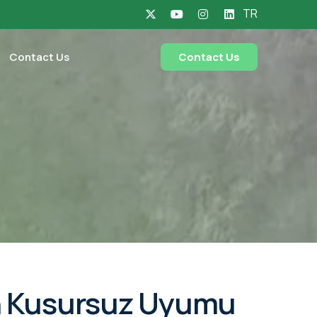
TR
Contact Us
Contact Us
nin Kusursuz Uyumu