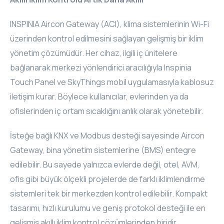
ELAC
INSPINIA Aircon Gateway (ACI), klima sistemlerinin Wi-Fi
üzerinden kontrol edilmesini sağlayan gelişmiş bir iklim
INSPINIA
yönetim çözümüdür. Her cihaz, ilgili iç ünitelere
ELAC
bağlanarak merkezi yönlendirici aracılığıyla Inspinia
Touch Panel ve SkyThings mobil uygulamasıyla kablosuz
ELAC
iletişim kurar. Böylece kullanıcılar, evlerinden ya da
ofislerinden iç ortam sıcaklığını anlık olarak yönetebilir.
CORE
İsteğe bağlı KNX ve Modbus desteği sayesinde Aircon
INSPINIA
Gateway, bina yönetim sistemlerine (BMS) entegre
edilebilir. Bu sayede yalnızca evlerde değil, otel, AVM,
CORE
ofis gibi büyük ölçekli projelerde de farklı iklimlendirme
INSPINIA
sistemleri tek bir merkezden kontrol edilebilir. Kompakt
tasarımı, hızlı kurulumu ve geniş protokol desteği ile en
INSPINIA
gelişmiş akıllı iklim kontrol çözümlerinden biridir.