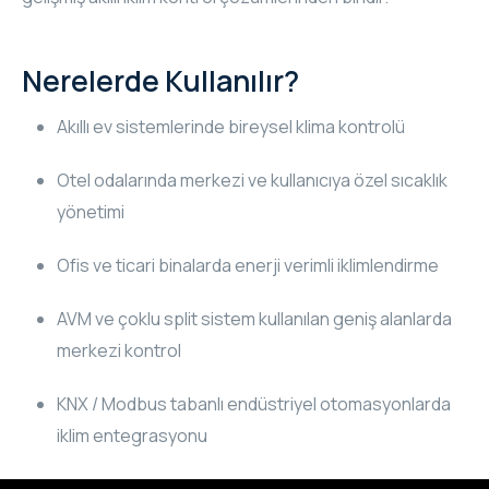
RHOMBUS
Nerelerde Kullanılır?
CORE
Akıllı ev sistemlerinde bireysel klima kontrolü
RHOMBUS
Otel odalarında merkezi ve kullanıcıya özel sıcaklık
CORE
yönetimi
CORE
Ofis ve ticari binalarda enerji verimli iklimlendirme
WYRESTORM
AVM ve çoklu split sistem kullanılan geniş alanlarda
merkezi kontrol
RHOMBUS
KNX / Modbus tabanlı endüstriyel otomasyonlarda
RHOMBUS
iklim entegrasyonu
RHOMBUS