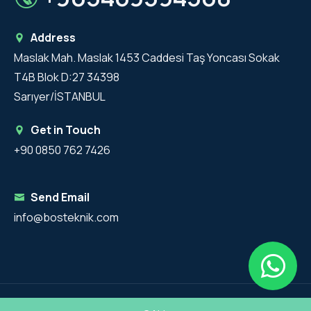
Address
Maslak Mah. Maslak 1453 Caddesi Taş Yoncası Sokak
T4B Blok D:27 34398
Sarıyer/İSTANBUL
Get in Touch
+90 0850 762 7426
Send Email
info@bosteknik.com
Copyright 2025 - BosTeknik All Rights Reserved.