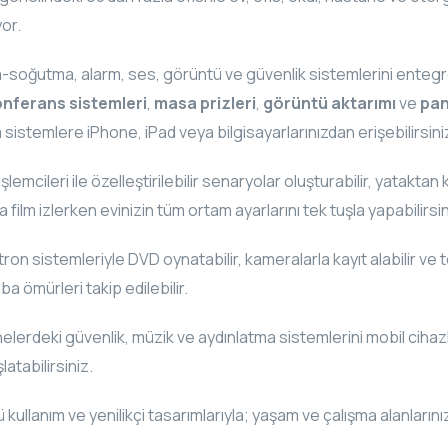
or.
-soğutma, alarm, ses, görüntü ve güvenlik sistemlerini entegre
onferans sistemleri
,
masa prizleri
,
görüntü aktarımı
ve
pan
sistemlere iPhone, iPad veya bilgisayarlarınızdan erişebilirsini
cileri ile özelleştirilebilir senaryolar oluşturabilir, yataktan k
a film izlerken evinizin tüm ortam ayarlarını tek tuşla yapabilirsin
 sistemleriyle DVD oynatabilir, kameralarla kayıt alabilir ve tek
mba ömürleri takip edilebilir.
lerdeki güvenlik, müzik ve aydınlatma sistemlerini mobil cihazl
atabilirsiniz.
lanım ve yenilikçi tasarımlarıyla; yaşam ve çalışma alanlarınızı d