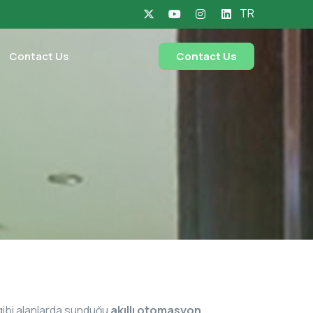
TR
Contact Us
Contact Us
l gibi alanlarda sunduğu
akıllı otomasyon