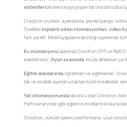
sistemleri
yle teknolojiyi yaşam tarzına dönüştürüy
Crestron ürünleri; aydınlatma, perde/panjur, ısıtma
Özellikle
toplantı odası otomasyonları
,
video k
fark yaratır. Mobil uygulama desteği sayesinde tüm 
Ev otomasyonu
alanında Crestron CP3 ve RMC3 işlem
edebilirsiniz.
Oyun sırasında
, müzik dinlerken ya d
Eğitim alanlarında
öğretmen ve eğitmenler, Crestron
Işık ve sıcaklık ayarları uzaktan kontrol edilebilir, la
Yat otomasyonunda
da öncü olan Crestron, tekne
Parti senaryoları gibi eğlence modlarını kolayca başl
Crestron, yüksek işlemci performansı, uzun ömürlü kul