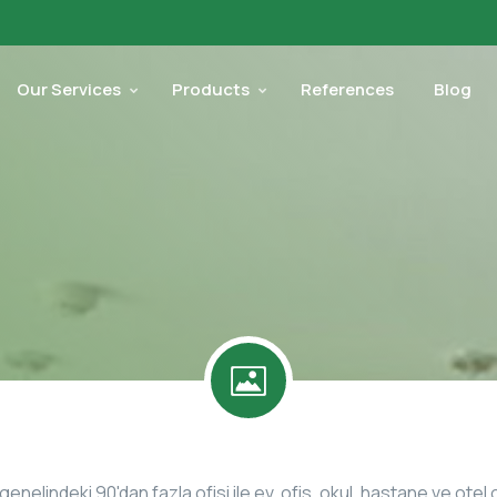
Our Services
Products
References
Blog
 genelindeki 90'dan fazla ofisi ile ev, ofis, okul, hastane ve ote