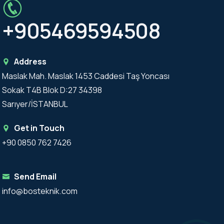
+905469594508
Address
Maslak Mah. Maslak 1453 Caddesi Taş Yoncası
Sokak T4B Blok D:27 34398
Sarıyer/İSTANBUL
Get in Touch
+90 0850 762 7426
Send Email
info@bosteknik.com