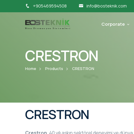
+905469594508
info@bosteknik.com
Corporate
CRESTRON
Home
Products
CRESTRON
CRESTRON
Crestron
, 40 yılı aşkın sektörel deneyimi ve dünya