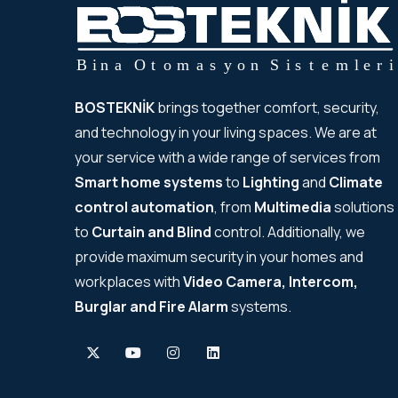
BOSTEKNİK
brings together comfort, security,
and technology in your living spaces. We are at
your service with a wide range of services from
Smart home systems
to
Lighting
and
Climate
control automation
, from
Multimedia
solutions
to
Curtain and Blind
control. Additionally, we
provide maximum security in your homes and
workplaces with
Video Camera, Intercom,
Burglar and Fire Alarm
systems.