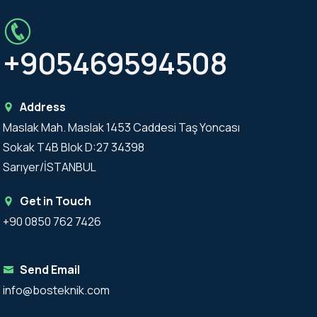
+905469594508
Address
Maslak Mah. Maslak 1453 Caddesi Taş Yoncası
Sokak T4B Blok D:27 34398
Sarıyer/İSTANBUL
Get in Touch
+90 0850 762 7426
Send Email
info@bosteknik.com