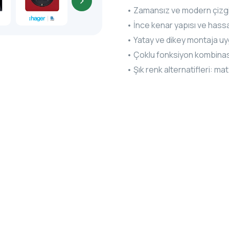
• Zamansız ve modern çizgi
• İnce kenar yapısı ve hass
• Yatay ve dikey montaja u
• Çoklu fonksiyon kombinas
• Şık renk alternatifleri: ma