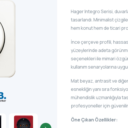
Hager Integro Serisi, duvarl
tasarlandı. Minimalist çizg
hem konut hem de ticari projel
İnce çerçeve profili, hassas
yüzeylerinde adeta görünmez
seçenekleri ile mimari özgü
kullanım senaryolarına uygu
Mat beyaz, antrasit ve diğer
esnekliğin yanı sıra fonksiyo
mühendislik uzmanlığıyla tas
profesyoneller için güvenilir
Öne Çıkan Özellikler: