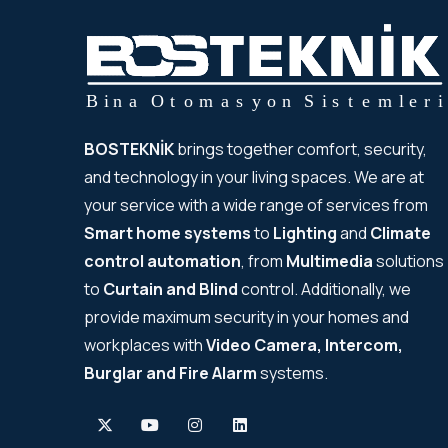
BOSTEKNİK
brings together comfort, security,
and technology in your living spaces. We are at
your service with a wide range of services from
Smart home systems
to
Lighting
and
Climate
control automation
, from
Multimedia
solutions
to
Curtain and Blind
control. Additionally, we
provide maximum security in your homes and
workplaces with
Video Camera, Intercom,
Burglar and Fire Alarm
systems.