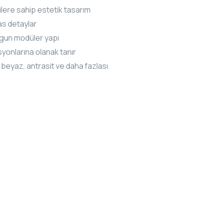
lere sahip estetik tasarım
as detaylar
ygun modüler yapı
yonlarına olanak tanır
t beyaz, antrasit ve daha fazlası