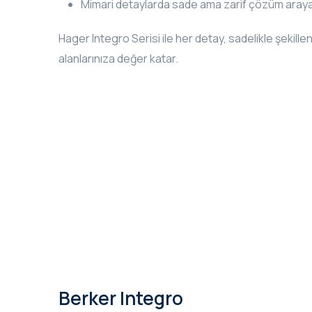
Mimari detaylarda sade ama zarif çözüm araya
Hager Integro Serisi ile her detay, sadelikle şekil
alanlarınıza değer katar.
Berker Integro