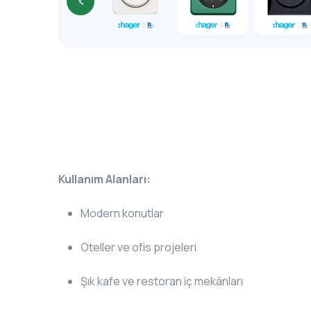
Kullanım Alanları:
Modern konutlar
Oteller ve ofis projeleri
Şık kafe ve restoran iç mekânları