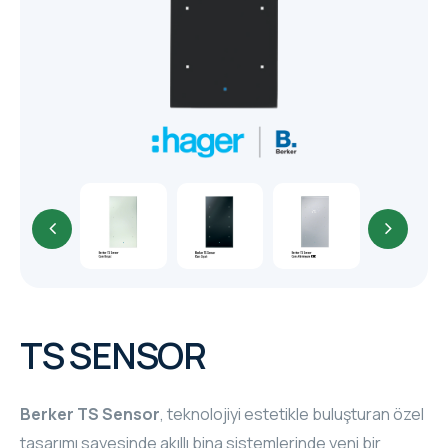
CORE
EN
MM ELECTRO
RHOMBUS
WYRESTORM
SHELLY
TS SENSOR
Berker TS Sensor
, teknolojiyi estetikle buluşturan özel
tasarımı sayesinde akıllı bina sistemlerinde yeni bir