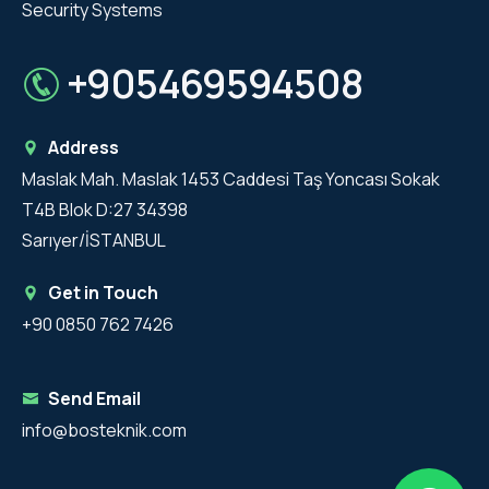
Security Systems
+905469594508
Address
Maslak Mah. Maslak 1453 Caddesi Taş Yoncası Sokak
T4B Blok D:27 34398
Sarıyer/İSTANBUL
Get in Touch
+90 0850 762 7426
Send Email
info@bosteknik.com