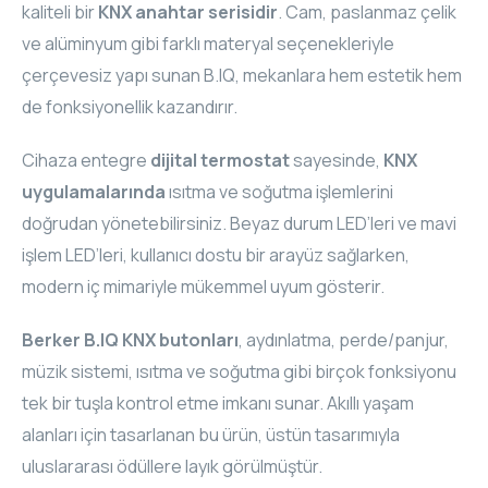
kaliteli bir
KNX anahtar serisidir
. Cam, paslanmaz çelik
ELAC
ve alüminyum gibi farklı materyal seçenekleriyle
çerçevesiz yapı sunan B.IQ, mekanlara hem estetik hem
INSPINIA
de fonksiyonellik kazandırır.
ELAC
Cihaza entegre
dijital termostat
sayesinde,
KNX
uygulamalarında
ısıtma ve soğutma işlemlerini
ELAC
doğrudan yönetebilirsiniz. Beyaz durum LED’leri ve mavi
CORE
işlem LED’leri, kullanıcı dostu bir arayüz sağlarken,
modern iç mimariyle mükemmel uyum gösterir.
INSPINIA
Berker B.IQ KNX butonları
, aydınlatma, perde/panjur,
CORE
müzik sistemi, ısıtma ve soğutma gibi birçok fonksiyonu
tek bir tuşla kontrol etme imkanı sunar. Akıllı yaşam
INSPINIA
alanları için tasarlanan bu ürün, üstün tasarımıyla
uluslararası ödüllere layık görülmüştür.
INSPINIA