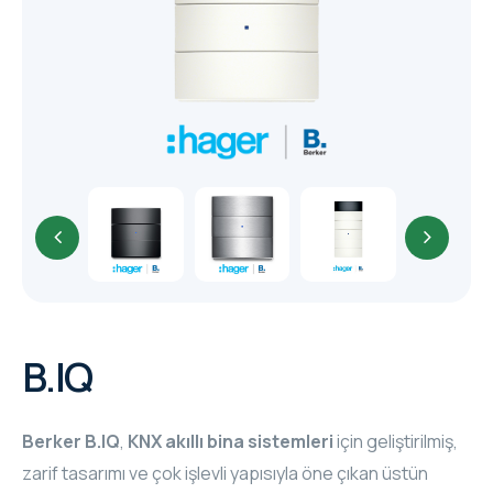
TR
HAGER & BERKER
CRESTRON
CRESTRON
CRESTRON
ELAC
CRESTRON
CRESTRON
B.IQ
ELAC
Berker B.IQ
,
KNX akıllı bina sistemleri
için geliştirilmiş,
INSPINIA
zarif tasarımı ve çok işlevli yapısıyla öne çıkan üstün