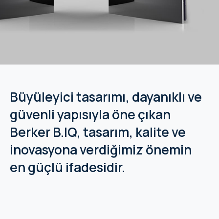
WYRESTORM
SHELLY
WYRESTORM
SHELLY
Büyüleyici tasarımı, dayanıklı ve
güvenli yapısıyla öne çıkan
WYRESTORM
Berker B.IQ, tasarım, kalite ve
WYRESTORM
inovasyona verdiğimiz önemin
SHELLY
en güçlü ifadesidir.
SHELLY
SHELLY