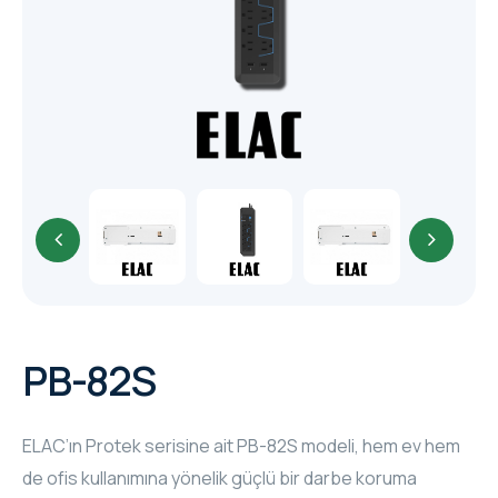
TR
HAGER & BERKER
CRESTRON
CRESTRON
CRESTRON
ELAC
CRESTRON
CRESTRON
PB-82S
ELAC
ELAC’ın Protek serisine ait PB-82S modeli, hem ev hem
INSPINIA
de ofis kullanımına yönelik güçlü bir darbe koruma