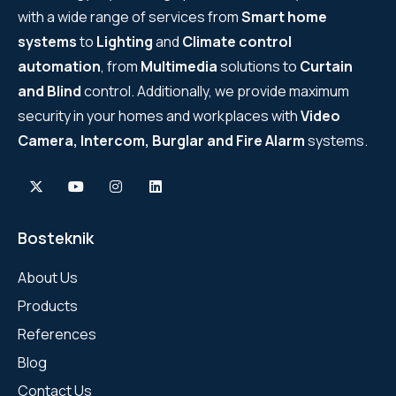
with a wide range of services from
Smart home
systems
to
Lighting
and
Climate control
automation
, from
Multimedia
solutions to
Curtain
and Blind
control. Additionally, we provide maximum
security in your homes and workplaces with
Video
Camera, Intercom, Burglar and Fire Alarm
systems.
Bosteknik
About Us
Products
References
Blog
Contact Us