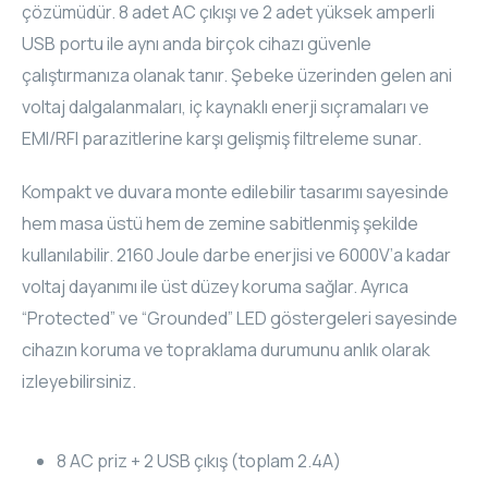
çözümüdür. 8 adet AC çıkışı ve 2 adet yüksek amperli
ELAC
USB portu ile aynı anda birçok cihazı güvenle
çalıştırmanıza olanak tanır. Şebeke üzerinden gelen ani
INSPINIA
voltaj dalgalanmaları, iç kaynaklı enerji sıçramaları ve
EMI/RFI parazitlerine karşı gelişmiş filtreleme sunar.
ELAC
Kompakt ve duvara monte edilebilir tasarımı sayesinde
ELAC
hem masa üstü hem de zemine sabitlenmiş şekilde
CORE
kullanılabilir. 2160 Joule darbe enerjisi ve 6000V’a kadar
voltaj dayanımı ile üst düzey koruma sağlar. Ayrıca
INSPINIA
“Protected” ve “Grounded” LED göstergeleri sayesinde
cihazın koruma ve topraklama durumunu anlık olarak
CORE
izleyebilirsiniz.
INSPINIA
8 AC priz + 2 USB çıkış (toplam 2.4A)
INSPINIA