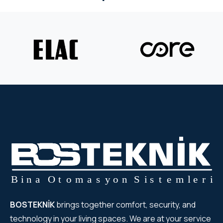
WYRESTORM
SHELLY
WYRESTORM
SHELLY
WYRESTORM
WYRESTORM
SHELLY
SHELLY
BOSTEKNİK
brings together comfort, security, and
SHELLY
technology in your living spaces. We are at your service