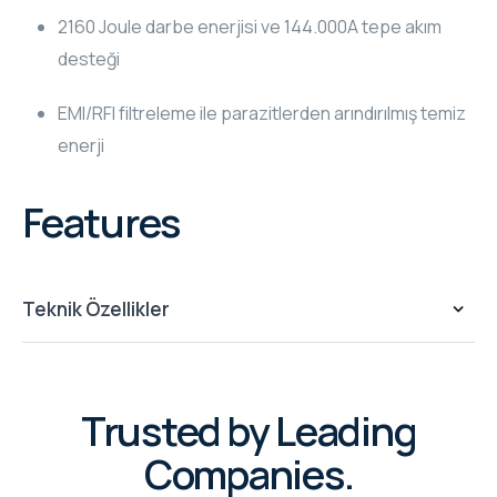
2160 Joule darbe enerjisi ve 144.000A tepe akım
RHOMBUS
desteği
CORE
EMI/RFI filtreleme ile parazitlerden arındırılmış temiz
enerji
RHOMBUS
CORE
Features
CORE
Teknik Özellikler
WYRESTORM
RHOMBUS
Trusted by Leading
RHOMBUS
Companies.
RHOMBUS