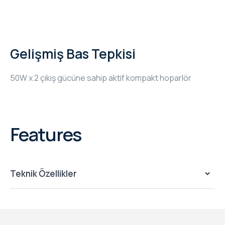
WYRESTORM
SHELLY
Gelişmiş Bas Tepkisi
WYRESTORM
50W x 2 çıkış gücüne sahip aktif kompakt hoparlör
SHELLY
WYRESTORM
Features
WYRESTORM
SHELLY
Teknik Özellikler
SHELLY
SHELLY