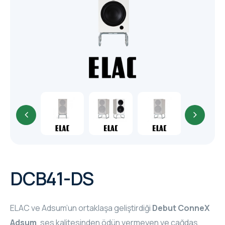
TR
HAGER & BERKER
CRESTRON
CRESTRON
CRESTRON
ELAC
CRESTRON
CRESTRON
DCB41-DS
ELAC
ELAC ve Adsum’un ortaklaşa geliştirdiği
Debut ConneX
INSPINIA
Adsum
, ses kalitesinden ödün vermeyen ve çağdaş