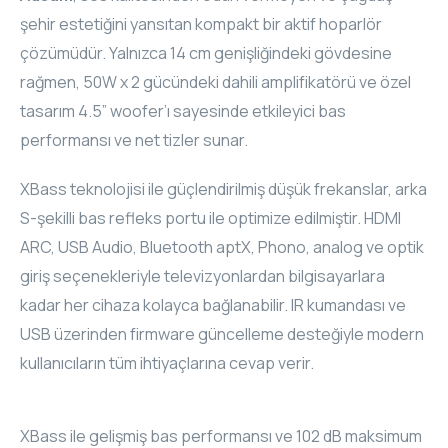
şehir estetiğini yansıtan kompakt bir aktif hoparlör
ELAC
çözümüdür. Yalnızca 14 cm genişliğindeki gövdesine
INSPINIA
rağmen, 50W x 2 gücündeki dahili amplifikatörü ve özel
tasarım 4.5” woofer’ı sayesinde etkileyici bas
ELAC
performansı ve net tizler sunar.
ELAC
XBass teknolojisi ile güçlendirilmiş düşük frekanslar, arka
S-şekilli bas refleks portu ile optimize edilmiştir. HDMI
CORE
ARC, USB Audio, Bluetooth aptX, Phono, analog ve optik
giriş seçenekleriyle televizyonlardan bilgisayarlara
INSPINIA
kadar her cihaza kolayca bağlanabilir. IR kumandası ve
CORE
USB üzerinden firmware güncelleme desteğiyle modern
kullanıcıların tüm ihtiyaçlarına cevap verir.
INSPINIA
INSPINIA
XBass ile gelişmiş bas performansı ve 102 dB maksimum