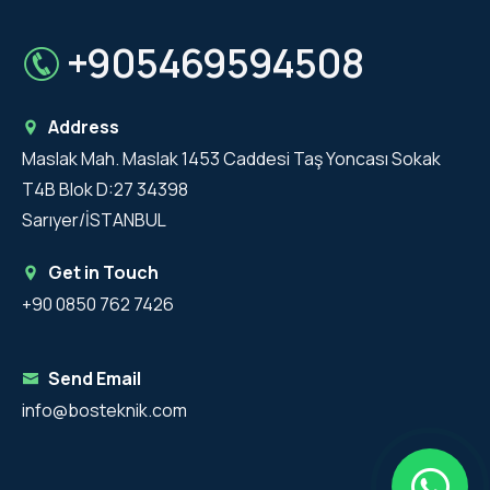
+905469594508
Address
Maslak Mah. Maslak 1453 Caddesi Taş Yoncası Sokak
T4B Blok D:27 34398
Sarıyer/İSTANBUL
Get in Touch
+90 0850 762 7426
Send Email
info@bosteknik.com