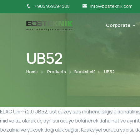
+905469594508
info@bosteknik.com
Corporate
UB52
Home
Products
Bookshelf
UB52
ELAC Uni-Fi 2.0 UB52, üst düzey ses mühendisliğiyle donatılmış, 
mid ve tiz olarak üç ayrı sürücüye bölünerek daha net ve ayrınt
bozulma ve yüksek doğruluk sağlar. Koaksiyel sürücü yapısı, d