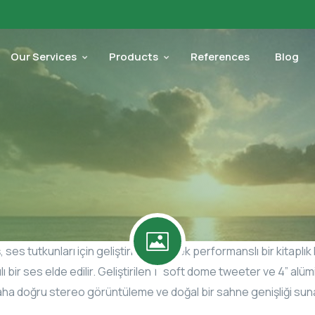
Our Services
Products
References
Blog
ses tutkunları için geliştirilmiş yüksek performanslı bir kitaplı
ılı bir ses elde edilir. Geliştirilen 1” soft dome tweeter ve 4”
aha doğru stereo görüntüleme ve doğal bir sahne genişliği sun