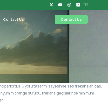
TR
Contact Us
Contact Us
k hoparlördür. 3 yollu tasarımı sayesinde ses frekansları bas,
 alüminyum midrange sürücü, frekans geçişlerinde minimum
ar.