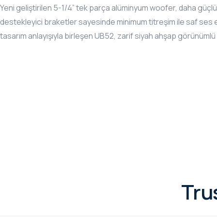
Yeni geliştirilen 5-1/4” tek parça alüminyum woofer, daha güçlü
destekleyici braketler sayesinde minimum titreşim ile saf ses el
tasarım anlayışıyla birleşen UB52, zarif siyah ahşap görünümlü
Tru