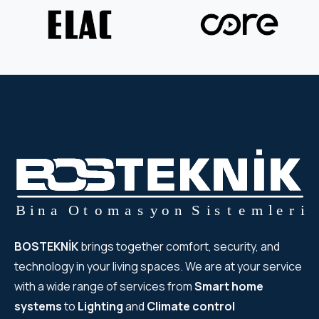
WYRESTORM
SHELLY
WYRESTORM
SHELLY
WYRESTORM
WYRESTORM
SHELLY
BOSTEKNİK
brings together comfort, security, and
technology in your living spaces. We are at your service
SHELLY
with a wide range of services from
Smart home
systems
to
Lighting
and
Climate control
SHELLY