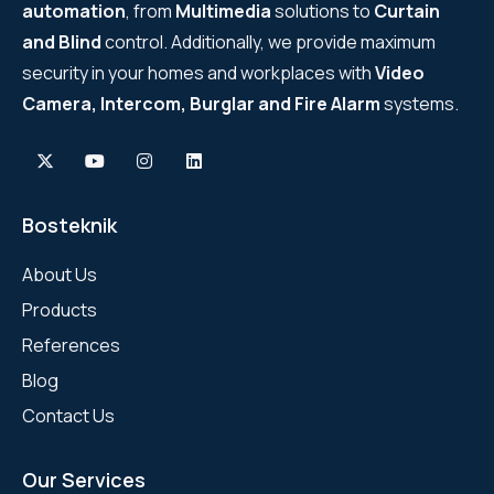
automation
, from
Multimedia
solutions to
Curtain
and Blind
control. Additionally, we provide maximum
security in your homes and workplaces with
Video
Camera, Intercom, Burglar and Fire Alarm
systems.
Bosteknik
About Us
Products
References
Blog
Contact Us
Our Services