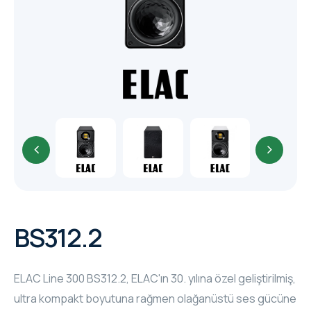
TR
HAGER & BERKER
CRESTRON
CRESTRON
CRESTRON
ELAC
CRESTRON
CRESTRON
BS312.2
ELAC
ELAC Line 300 BS312.2, ELAC'ın 30. yılına özel geliştirilmiş,
INSPINIA
ultra kompakt boyutuna rağmen olağanüstü ses gücüne