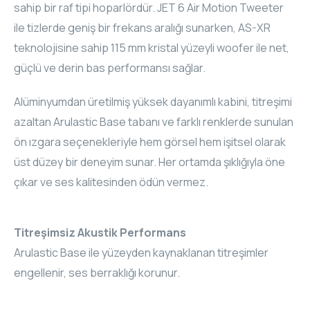
sahip bir raf tipi hoparlördür. JET 6 Air Motion Tweeter
ELAC
ile tizlerde geniş bir frekans aralığı sunarken, AS-XR
teknolojisine sahip 115 mm kristal yüzeyli woofer ile net,
INSPINIA
güçlü ve derin bas performansı sağlar.
ELAC
Alüminyumdan üretilmiş yüksek dayanımlı kabini, titreşimi
azaltan Arulastic Base tabanı ve farklı renklerde sunulan
ELAC
ön ızgara seçenekleriyle hem görsel hem işitsel olarak
CORE
üst düzey bir deneyim sunar. Her ortamda şıklığıyla öne
çıkar ve ses kalitesinden ödün vermez.
INSPINIA
CORE
Titreşimsiz Akustik Performans
Arulastic Base ile yüzeyden kaynaklanan titreşimler
INSPINIA
engellenir, ses berraklığı korunur.
INSPINIA