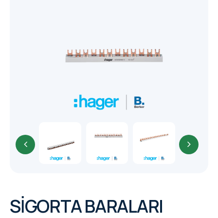
CORE
EN
MM ELECTRO
RHOMBUS
WYRESTORM
SHELLY
SİGORTA BARALARI