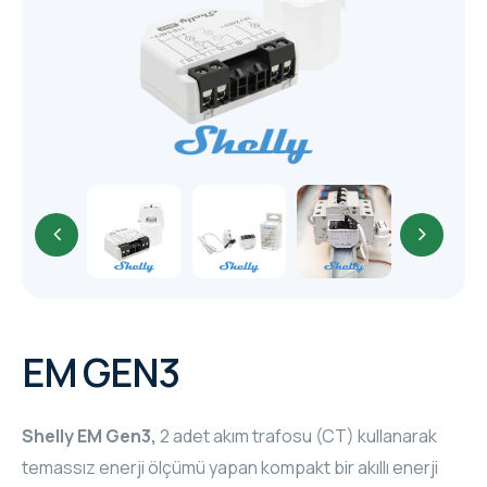
CORE
EN
MM ELECTRO
RHOMBUS
WYRESTORM
SHELLY
EM GEN3
Shelly EM Gen3,
2 adet akım trafosu (CT) kullanarak
temassız enerji ölçümü yapan kompakt bir akıllı enerji