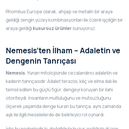
Rhombus Europe olarak; ahşap ve metalin bir araya
geldiği zengin yüzey kombinasyonları ile özenli işçiliğin bir
araya geldiği
kusursuz ürünler
sunuyoruz.
Nemesis’ten İlham – Adaletin ve
Dengenin Tanrıçası
Nemesis
, Yunan mitolojisinde cezalandırıcı adaletin ve
kaderin tanrıçasıdır. Adalet terazisi, kılıç ve elma dalı ile
temsil edilen bu güçlü figür, dengeyi koruyan bir ilahi
otoriteydi. İnsanların mutluluğunu ve mutsuzluğunu
ölçerek yaşamda denge kuran bu tanrıça, aynı zamanda
aşk ile ilgili meselelerde de belirleyici rol oynardı.
İşte bu nedenledir ki, doğallığıyla huzur, işçiliğiyle düzen