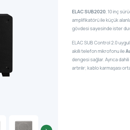
ELAC SUB2020
, 10 inç s
amplifikatörü ile küçük alan
gövdesi sayesinde ister duvar
ELAC SUB Control 2.0 uygulam
akıllı telefon mikrofonu ile
A
dengesi sağlar. Ayrıca dahili
artırılır; kablo karmaşası ort