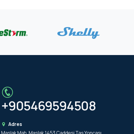
+905469594508
Adres
Maslak Mah. Maslak 1453 Caddesi Taş Yoncası