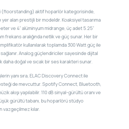
i (floorstanding) aktif hoparlör kategorisinde,
e yer alan prestijli bir modeldir. Koaksiyel tasarıma
eter ve 4” alüminyum midrange, üç adet 5.25”
 frekans aralığında netlik ve güç sunar. Her bir
amplifikatör kullanılarak toplamda 300 Watt güç ile
sağlanır. Analog güçlendiriciler sayesinde dijital
ok daha doğal ve sıcak bir ses karakteri sunar.
şlerin yanı sıra, ELAC Discovery Connect ile
esteği de mevcuttur. Spotify Connect, Bluetooth,
ik akışı yapılabilir. 110 dB sinyal-gürültü oranı ve
üşük gürültü tabanı, bu hoparlörü stüdyo
in vazgeçilmez kılar.