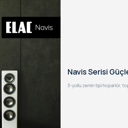
Navis Serisi Güçl
3-yollu zemin tipi hoparlör, t