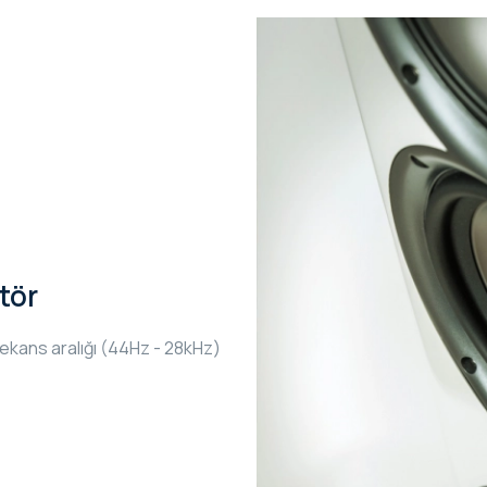
tör
rekans aralığı (44Hz - 28kHz)