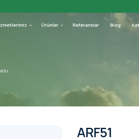
izmetlerimiz
Ürünler
Referanslar
Blog
Ka
RF51
ARF51