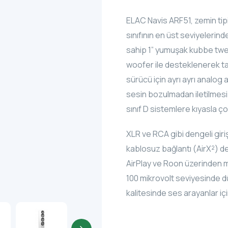
ELAC Navis ARF51, zemin tip
sınıfının en üst seviyelerind
sahip 1” yumuşak kubbe twe
woofer ile desteklenerek tam
sürücü için ayrı ayrı analog 
sesin bozulmadan iletilmesi 
sınıf D sistemlere kıyasla ç
XLR ve RCA gibi dengeli giri
kablosuz bağlantı (AirX²) d
AirPlay ve Roon üzerinden müz
100 mikrovolt seviyesinde d
kalitesinde ses arayanlar iç