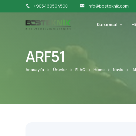
+905469594508
info@bosteknik.com
Kurumsal
H
ARF51
Anasayfa
Ürünler
ELAC
Home
Navis
A