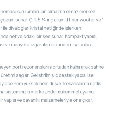
sineması kurulumları için olmazsa olmaz merkez
ir çözüm sunar. Çift 5 ¼ inç aramid fiber woofer ve 1
e diyalogları kristal netliğinde işlerken;
nde net ve odaklı bir ses sunar. Kompakt yapısı,
ası ve manyetik ızgaraları ile modern salonlara
nmeyen port rezonanslarını ortadan kaldırarak sahne
retimi sağlar. Geliştirilmiş iç destek yapısı ise
, böylece hem yüksek hem düşük frekanslarda netlik
nema sisteminizin merkezinde mükemmel uyumu
ir yapısı ve dayanıklı malzemeleriyle öne çıkar.