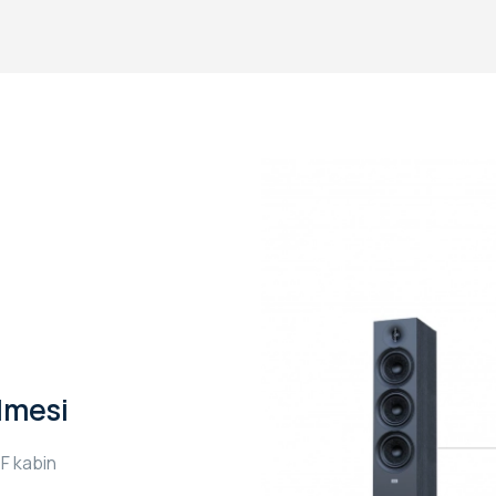
lmesi
DF kabin