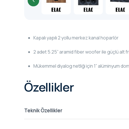
Kapalı yapılı 2 yollu merkez kanal hoparlör
2 adet 5.25” aramid fiber woofer ile güçlü alt 
Mükemmel diyalog netliği için 1” alüminyum d
Özellikler
Teknik Özellikler