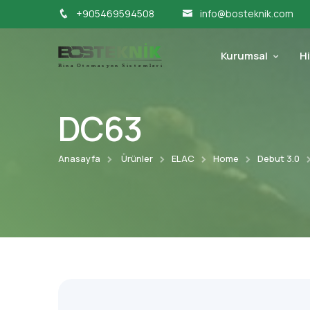
+905469594508
info@bosteknik.com
Kurumsal
H
DC63
Anasayfa
Ürünler
ELAC
Home
Debut 3.0