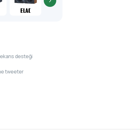
frekans desteği
ome tweeter