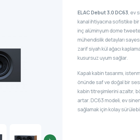
ELAC Debut 3.0 DC63
, ev 
kanal ihtiyacına sofistike b
inç alüminyum dome tweeter il
mühendislik detayları sayesi
zarif siyah kül ağacı kaplam
kusursuz uyum sağlar.
Kapalı kabin tasarımı, iste
önünde saf ve doğal bir ses ü
kabin titreşimlerini azaltır
artar. DC63 modeli, ev si
sağlamak için kolay sürülebil