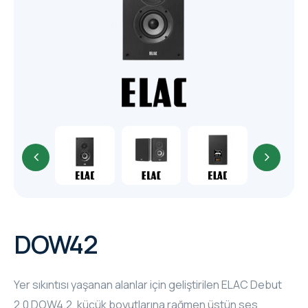
CORE
EN
MM ELECTRO
RHOMBUS
WYRESTORM
SHELLY
DOW42
Yer sıkıntısı yaşanan alanlar için geliştirilen ELAC Debut
2.0 DOW4.2, küçük boyutlarına rağmen üstün ses