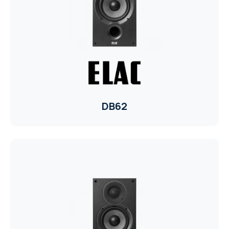
CORE
EN
MM ELECTRO
RHOMBUS
WYRESTORM
DB62
SHELLY