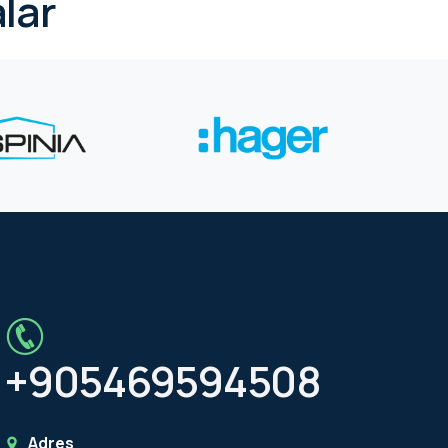
lar
+905469594508
Adres