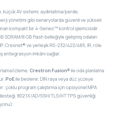
n, küçük AV sistemi, aydınlatma/perde,
nerji yönetimi gibi senaryolarda güvenli ve yüksek
an kompakt bir 4-Series™ kontrol işlemcisidir.
GB SDRAM/8 GB flash belleğiyle gelişmiş odaları
/IP, Cresnet® ve yerleşik RS-232/422/485, IR, röle
geniş entegrasyon imkânı sağlar.
ırlama/izleme,
Crestron Fusion®
ile oda planlama
ur.
PoE
ile beslenir, DIN raya veya düz yüzeye
kler: çoklu program çalıştırma için opsiyonel MPA
 desteği, 802.1X/AD/SSH/TLS/HTTPS güvenliği,
yonu).