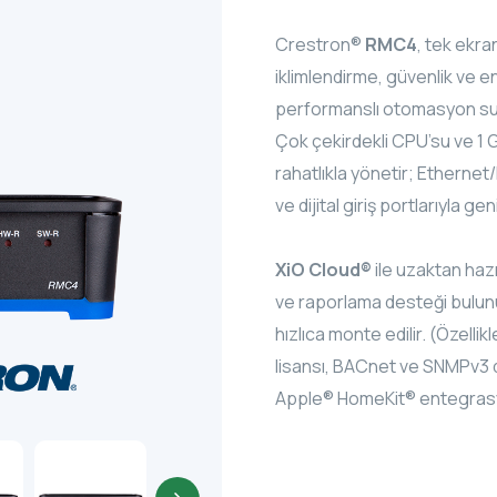
Crestron®
RMC4
, tek ekra
iklimlendirme, güvenlik ve e
performanslı otomasyon sun
Çok çekirdekli CPU’su ve 1 
rahatlıkla yönetir; Ethernet
ve dijital giriş portlarıyla 
XiO Cloud®
ile uzaktan haz
ve raporlama desteği bulun
hızlıca monte edilir. (Özelli
lisansı, BACnet ve SNMPv3
Apple® HomeKit® entegras