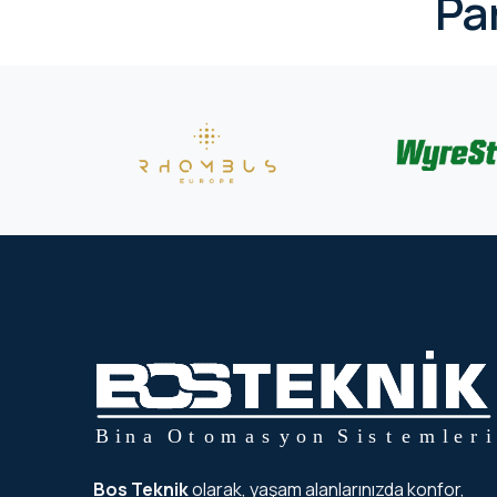
Pa
Bos Teknik
olarak, yaşam alanlarınızda konfor,