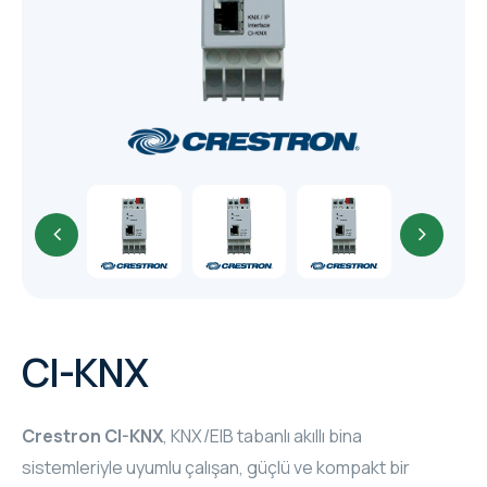
CORE
EN
MM ELECTRO
RHOMBUS
WYRESTORM
SHELLY
CI-KNX
Crestron CI-KNX
, KNX/EIB tabanlı akıllı bina
sistemleriyle uyumlu çalışan, güçlü ve kompakt bir