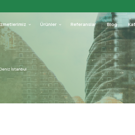
izmetlerimiz
Ürünler
Referanslar
Blog
Ka
Deniz İstanbul