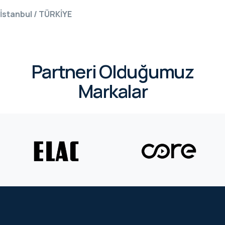
İstanbul / TÜRKİYE
CORE
EN
MM ELECTRO
RHOMBUS
Partneri Olduğumuz
Markalar
WYRESTORM
SHELLY