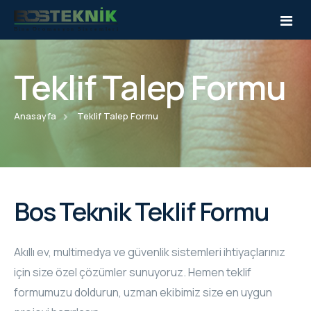
Teklif Talep Formu
Kurumsal
Anasayfa
Teklif Talep Formu
Hizmetlerimiz
Hakkımızda
Ürünler
Misyonumuz
Akıllı Ev Sistemleri
Referanslar
Vizyonumuz
Multimedya Sistemleri
HAGER & BERKER
Bos Teknik Teklif Formu
Blog
Kalite Politikamız
Güvenlik Sistemleri
CRESTRON
Akıllı ev, multimedya ve güvenlik sistemleri ihtiyaçlarınız
Katalog
Sertifikalarımız
ELAC
için size özel çözümler sunuyoruz. Hemen teklif
formumuzu doldurun, uzman ekibimiz size en uygun
İletişim
INSPINIA