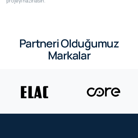
projeyi hazırlasın.
CORE
EN
MM ELECTRO
Partneri Olduğumuz
RHOMBUS
Markalar
WYRESTORM
SHELLY