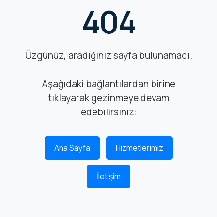
404
CORE
EN
MM ELECTRO
Üzgünüz, aradığınız sayfa bulunamadı.
RHOMBUS
Aşağıdaki bağlantılardan birine
WYRESTORM
tıklayarak gezinmeye devam
SHELLY
edebilirsiniz:
Ana Sayfa
Hizmetlerimiz
İletişim