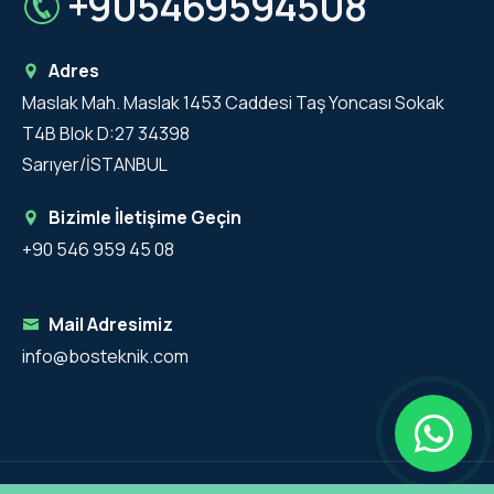
+905469594508
Adres
Maslak Mah. Maslak 1453 Caddesi Taş Yoncası Sokak
T4B Blok D:27 34398
Sarıyer/İSTANBUL
Bizimle İletişime Geçin
+90 546 959 45 08
Mail Adresimiz
info@bosteknik.com