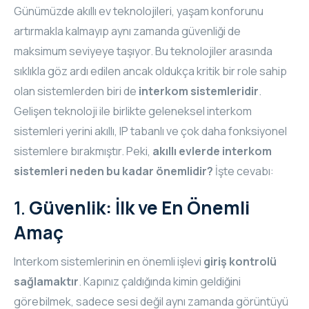
Günümüzde akıllı ev teknolojileri, yaşam konforunu
CORE
artırmakla kalmayıp aynı zamanda güvenliği de
EN
maksimum seviyeye taşıyor. Bu teknolojiler arasında
MM ELECTRO
sıklıkla göz ardı edilen ancak oldukça kritik bir role sahip
RHOMBUS
olan sistemlerden biri de
interkom sistemleridir
.
Gelişen teknoloji ile birlikte geleneksel interkom
WYRESTORM
sistemleri yerini akıllı, IP tabanlı ve çok daha fonksiyonel
sistemlere bırakmıştır. Peki,
akıllı evlerde interkom
SHELLY
sistemleri neden bu kadar önemlidir?
İşte cevabı:
1.
Güvenlik: İlk ve En Önemli
Amaç
Interkom sistemlerinin en önemli işlevi
giriş kontrolü
sağlamaktır
. Kapınız çaldığında kimin geldiğini
görebilmek, sadece sesi değil aynı zamanda görüntüyü